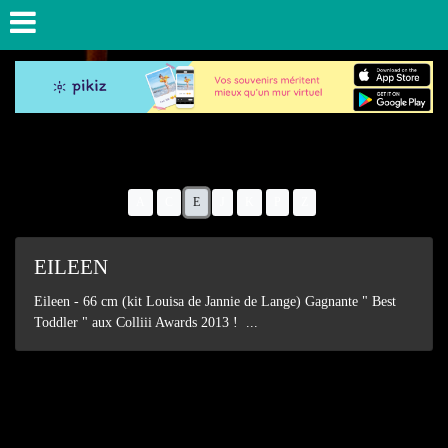
A
C
E
J
K
P
Z
EILEEN
Eileen - 66 cm (kit Louisa de Jannie de Lange) Gagnante " Best
Toddler " aux Colliii Awards 2013 ! ...